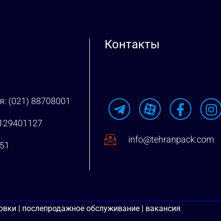
Контакты
: (021) 88708001
9129401127
info@tehranpack.com
951
вки | послепродажное обслуживание | вакансия