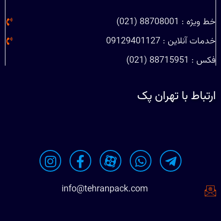
خط ویژه : 88708001 (021)
خدمات آنلاین : 09129401127
فکس : 88715951 (021)
ارتباط با تهران پک
info@tehranpack.com