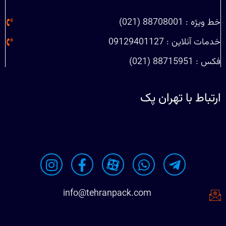
خط ویژه : 88708001 (021)
خدمات آنلاین : 09129401127
فکس : 88715951 (021)
ارتباط با تهران پک
info@tehranpack.com