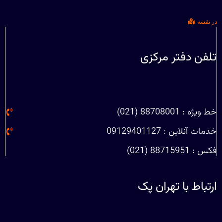
در نقشه
تلفن دفتر مرکزی
خط ویژه : 88708001 (021)
خدمات آنلاین : 09129401127
فکس : 88715951 (021)
ارتباط با تهران پک