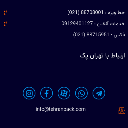
خط ویژه : 88708001 (021)
خدمات آنلاین : 09129401127
فکس : 88715951 (021)
ارتباط با تهران پک
info@tehranpack.com