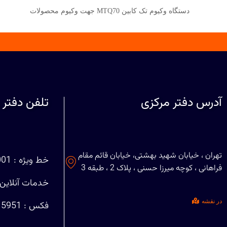
دستگاه وکیوم تک کابین MTQ70 جهت وکیوم محصولات
آدرس دفتر مرکزی
تلفن دفتر 
تهران ، خیابان شهید بهشتی، خیابان قائم مقام
خط ویژه : 88708001 (021)
فراهانی ، کوچه میرزا حسنی ، پلاک 2 ، طبقه 3
خدمات آنلاین : 29401127
در نقشه
فکس : 88715951 (021)