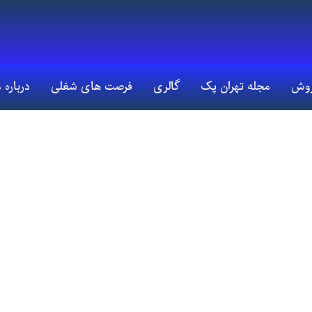
روش
مجله تهران پک
گالری
فرصت های شغلی
درباره 