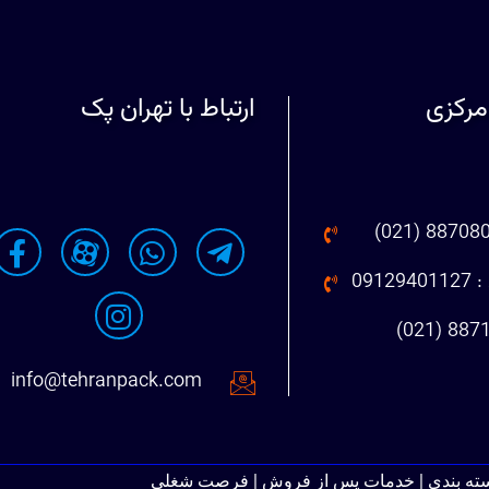
مرکزی
ارتباط با تهران پک
091
info@tehranpack.com
سته بندی | خدمات پس از فروش | فرصت شغلی