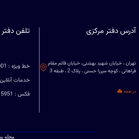
آدرس دفتر مرکزی
تلفن دفتر 
تهران ، خیابان شهید بهشتی، خیابان قائم مقام
خط ویژه : 88708001 (021)
فراهانی ، کوچه میرزا حسنی ، پلاک 2 ، طبقه 3
خدمات آنلاین : 29401127
در نقشه
فکس : 88715951 (021)
مجله ب