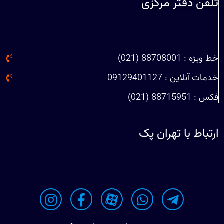
تلفن دفتر مرکزی
خط ویژه : 88708001 (021)
خدمات آنلاین : 09129401127
فکس : 88715951 (021)
ارتباط با تهران پک