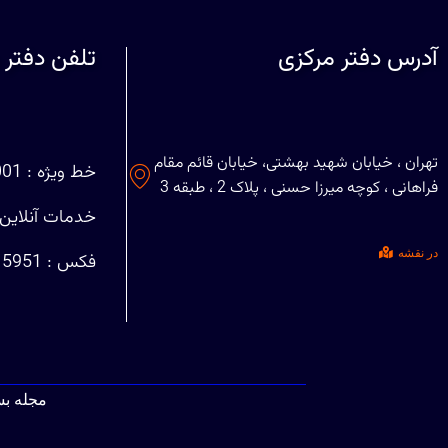
آدرس دفتر مرکزی
تلفن دفتر 
تهران ، خیابان شهید بهشتی، خیابان قائم مقام
خط ویژه : 88708001 (021)
فراهانی ، کوچه میرزا حسنی ، پلاک 2 ، طبقه 3
خدمات آنلاین : 29401127
در نقشه
فکس : 88715951 (021)
مجله ب