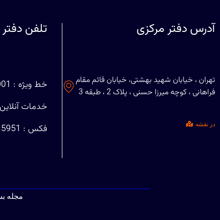
آدرس دفتر مرکزی
تلفن دفتر 
تهران ، خیابان شهید بهشتی، خیابان قائم مقام
خط ویژه : 88708001 (021)
فراهانی ، کوچه میرزا حسنی ، پلاک 2 ، طبقه 3
خدمات آنلاین : 29401127
در نقشه
فکس : 88715951 (021)
مجله ب