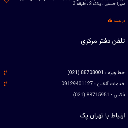
میرزا حسنی ، پلاک 2 ، طبقه 3
در نقشه
تلفن دفتر مرکزی
خط ویژه : 88708001 (021)
خدمات آنلاین : 09129401127
فکس : 88715951 (021)
ارتباط با تهران پک