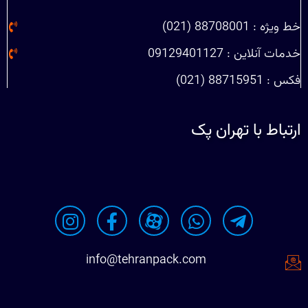
خط ویژه : 88708001 (021)
خدمات آنلاین : 09129401127
فکس : 88715951 (021)
ارتباط با تهران پک
info@tehranpack.com