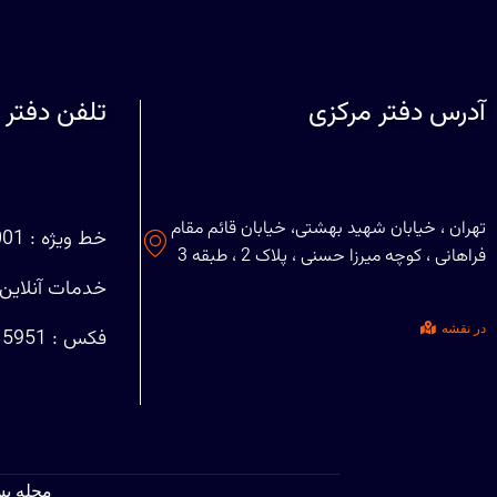
آدرس دفتر مرکزی
تلفن دفتر 
تهران ، خیابان شهید بهشتی، خیابان قائم مقام
خط ویژه : 88708001 (021)
فراهانی ، کوچه میرزا حسنی ، پلاک 2 ، طبقه 3
خدمات آنلاین : 29401127
در نقشه
فکس : 88715951 (021)
مجله ب