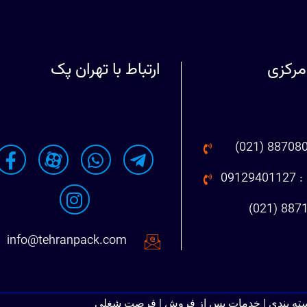
مرکزی
ارتباط با تهران پک
091
info@tehranpack.com
سته بندی | خدمات پس از فروش | فرصت شغلی