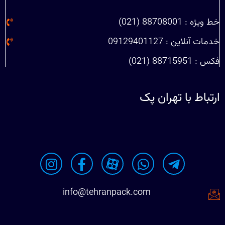
خط ویژه : 88708001 (021)
خدمات آنلاین : 09129401127
فکس : 88715951 (021)
ارتباط با تهران پک
info@tehranpack.com