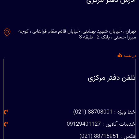
آدرس دفتر مرکزی
تهران ، خیابان شهید بهشتی، خیابان قائم مقام فراهانی ، کوچه
میرزا حسنی ، پلاک 2 ، طبقه 3
در نقشه
تلفن دفتر مرکزی
خط ویژه : 88708001 (021)
خدمات آنلاین : 09129401127
فکس : 88715951 (021)