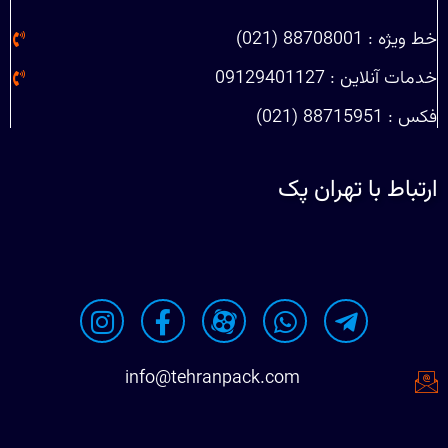
خط ویژه : 88708001 (021)
خدمات آنلاین : 09129401127
فکس : 88715951 (021)
ارتباط با تهران پک
info@tehranpack.com