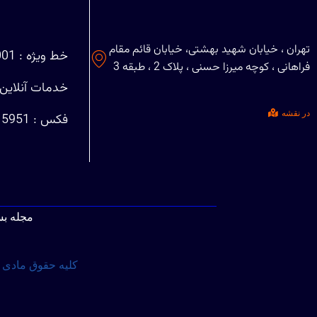
تهران ، خیابان شهید بهشتی، خیابان قائم مقام
خط ویژه : 88708001 (021)
فراهانی ، کوچه میرزا حسنی ، پلاک 2 ، طبقه 3
خدمات آنلاین : 29401127
در نقشه
فکس : 88715951 (021)
مجله ب
کلیه حقوق مادی و