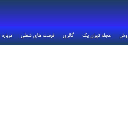
روش
مجله تهران پک
گالری
فرصت های شغلی
درباره 