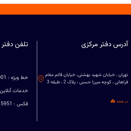
آدرس دفتر مرکزی
تلفن دفتر 
تهران ، خیابان شهید بهشتی، خیابان قائم مقام
خط ویژه : 88708001 (021)
فراهانی ، کوچه میرزا حسنی ، پلاک 2 ، طبقه 3
خدمات آنلاین : 29401127
در نقشه
فکس : 88715951 (021)