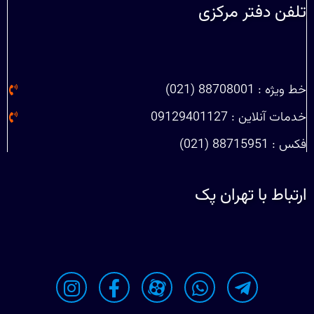
تلفن دفتر مرکزی
خط ویژه : 88708001 (021)
خدمات آنلاین : 09129401127
فکس : 88715951 (021)
ارتباط با تهران پک